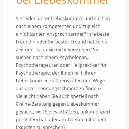
Hochsensibilität
Videoberatung
Über mich
Sie leiden unter Liebeskummer und suchen
nach einem kompetenten und zugleich
Liebeskummer
Telefonberatung
Ausbildung und Vita
Podcast
einfühlsamen Ansprechpartner? Ihre beste
Freundin oder Ihr bester Freund hat keine
Burn-Out
Philosophie
Zeit oder kann Sie nicht verstehen? Sie
suchen nach einem Psychologen,
Traumdeutung
Psychotherapeuten oder Heilpraktiker für
Psychotherapie, der Ihnen hilft, Ihren
Panik
Liebeskummer zu überwinden und Wege
aus dem Trennungsschmerz zu finden?
Angst
Vielleicht haben Sie auch speziell nach
Online-Beratung gegen Liebeskummer
Depression
gesucht, weil Sie es schätzen, unkompliziert
per Videochat oder am Telefon mit einem
Experten zu sprechen?